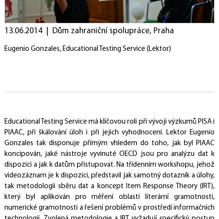
Publikace
Rozhovory
PIAAC v médiích
DATA A DOKUMENTACE
13.06.2014 | Dům zahraniční spolupráce, Praha
Dotazníky
Úlohy
Data
Eugenio Gonzales, Educational Testing Service (Lektor)
KONTAKTY
Národní koordinátor
Tiskový servis
Pro respondenty
Užitečné odkazy
Educational Testing Service má klíčovou roli při vývoji výzkumů PISA i
PIAAC, při škálování úloh i při jejich vyhodnocení. Lektor Eugenio
Gonzales tak disponuje přímým vhledem do toho, jak byl PIAAC
koncipován, jaké nástroje vyvinuté OECD jsou pro analýzu dat k
dispozici a jak k datům přistupovat. Na třídenním workshopu, jehož
videozáznam je k dispozici, představil jak samotný dotazník a úlohy,
tak metodologii sběru dat a koncept Item Response Theory (IRT),
který byl aplikován pro měření oblastí literární gramotnosti,
numerické gramotnosti a řešení problémů v prostředí informačních
technologií. Zvolená metodologie a IRT vyžadují specifický postup