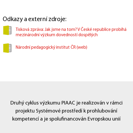
Publikace
Rozhovory
PIAAC v médiích
DATA A DOKUMENTACE
Odkazy a externí zdroje:
Dotazníky
Úlohy
Data
Tisková zpráva: Jak jsme na tom? V České republice probíhá
KONTAKTY
mezinárodní výzkum dovedností dospělých
Národní koordinátor
Tiskový servis
Pro respondenty
Národní pedagogický institut ČR (web)
Užitečné odkazy
Druhý cyklus výzkumu PIAAC je realizován v rámci
projektu Systémové prostředí k prohlubování
kompetencí a je spolufinancován Evropskou unií