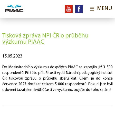
MENU
ÚVOD
O VÝZKUMU
Tisková zpráva NPI ČR o průběhu
Aktuality
Obsah a cíle výzkumu
PIAAC ve světě
výzkumu PIAAC
Předchozí výzkumy
Národní výzkumy
PIAAC online
OECD
15.05.2023
PRO RESPONDENTY
Do Mezinárodního výzkumu dospělých PIAAC se zapojilo již 3 500
Kde jsme dotazovali
Ochrana osobních údajů
Naši tazatelé
respondentů. Při této příležitosti vydal Národní pedagogický institut
Proč se zapojit?
FAQ
ČR tiskovou zprávu o průběhu sběru dat. Cílem je do konce
července 2023 dotázat celkem 5 000 respondentů. Pokud jste byli
UDÁLOSTI
osloveni tazatelem kvůli účasti ve výzkumu, pojďte do toho s námi!
Konference
Workshopy
Semináře
Přednášky a prezentace
VÝSTUPY