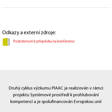
Publikace
Rozhovory
PIAAC v médiích
DATA A DOKUMENTACE
Dotazníky
Úlohy
Data
KONTAKTY
Odkazy a externí zdroje:
Národní koordinátor
Tiskový servis
Pro respondenty
Podrobnosti k příspěvku na konferenci
Užitečné odkazy
Druhý cyklus výzkumu PIAAC je realizován v rámci
projektu Systémové prostředí k prohlubování
kompetencí a je spolufinancován Evropskou unií