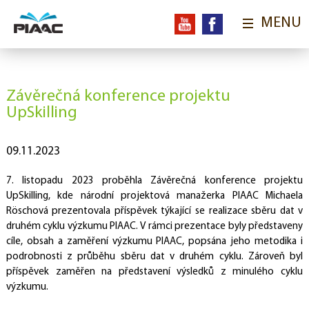
MENU
ÚVOD
O VÝZKUMU
Závěrečná konference projektu
Aktuality
Obsah a cíle výzkumu
PIAAC ve světě
UpSkilling
Předchozí výzkumy
Národní výzkumy
PIAAC online
OECD
09.11.2023
PRO RESPONDENTY
7. listopadu 2023 proběhla Závěrečná konference projektu
Kde jsme dotazovali
Ochrana osobních údajů
Naši tazatelé
UpSkilling, kde národní projektová manažerka PIAAC Michaela
Proč se zapojit?
FAQ
Röschová prezentovala příspěvek týkající se realizace sběru dat v
druhém cyklu výzkumu PIAAC. V rámci prezentace byly představeny
UDÁLOSTI
cíle, obsah a zaměření výzkumu PIAAC, popsána jeho metodika i
podrobnosti z průběhu sběru dat v druhém cyklu. Zároveň byl
Konference
Workshopy
Semináře
Přednášky a prezentace
příspěvek zaměřen na představení výsledků z minulého cyklu
VÝSTUPY
výzkumu.