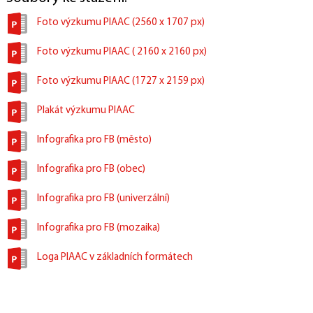
Publikace
Rozhovory
PIAAC v médiích
Foto výzkumu PIAAC (2560 x 1707 px)
DATA A DOKUMENTACE
Foto výzkumu PIAAC ( 2160 x 2160 px)
Dotazníky
Úlohy
Data
Foto výzkumu PIAAC (1727 x 2159 px)
KONTAKTY
Národní koordinátor
Tiskový servis
Pro respondenty
Plakát výzkumu PIAAC
Užitečné odkazy
Infografika pro FB (město)
Infografika pro FB (obec)
Infografika pro FB (univerzální)
Infografika pro FB (mozaika)
Loga PIAAC v základních formátech