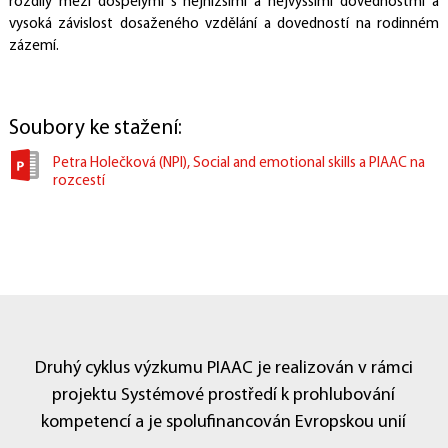
rozdíly mezi dospělými s nejnižšími a nejvyššími dovednostmi a
vysoká závislost dosaženého vzdělání a dovedností na rodinném
zázemí.
Soubory ke stažení:
Petra Holečková (NPI), Social and emotional skills a PIAAC na
rozcestí
Druhý cyklus výzkumu PIAAC je realizován v rámci
projektu Systémové prostředí k prohlubování
kompetencí a je spolufinancován Evropskou unií