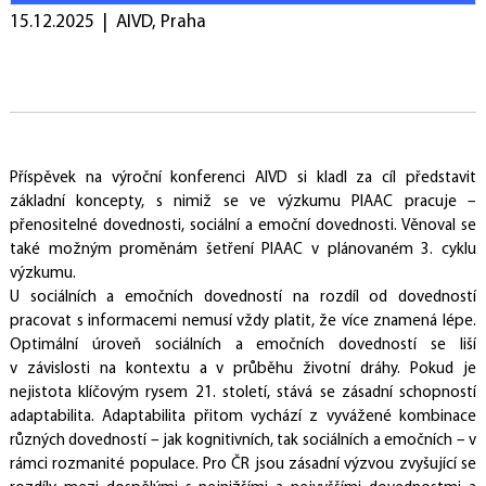
Publikace
Rozhovory
PIAAC v médiích
15.12.2025 | AIVD, Praha
DATA A DOKUMENTACE
Dotazníky
Úlohy
Data
KONTAKTY
Národní koordinátor
Tiskový servis
Pro respondenty
Příspěvek na výroční konferenci AIVD si kladl za cíl představit
základní koncepty, s nimiž se ve výzkumu PIAAC pracuje –
Užitečné odkazy
přenositelné dovednosti, sociální a emoční dovednosti. Věnoval se
také možným proměnám šetření PIAAC v plánovaném 3. cyklu
výzkumu.
U sociálních a emočních dovedností na rozdíl od dovedností
pracovat s informacemi nemusí vždy platit, že více znamená lépe.
Optimální úroveň sociálních a emočních dovedností se liší
v závislosti na kontextu a v průběhu životní dráhy. Pokud je
nejistota klíčovým rysem 21. století, stává se zásadní schopností
adaptabilita. Adaptabilita přitom vychází z vyvážené kombinace
různých dovedností – jak kognitivních, tak sociálních a emočních – v
rámci rozmanité populace. Pro ČR jsou zásadní výzvou zvyšující se