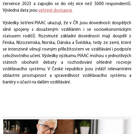
července 2023 a zapojilo se do něj více než 5000 respondentů.
Výsledná data jsou
veřejně dostupná
.
Výsledky šetření PIAAC ukazují, že v ČR jsou dovednosti dospělých
silně spojeny s dosaženým vzděláním i se socioekonomickým
statusem rodičů. Rozvinuté základní dovednosti mají dospělí z
Finska, Nizozemska, Norska, Dánska a Švédska, tedy ze zemí, které
se intenzivně věnují rovným příležitostem ve vzdělávání i podpoře
celoživotního učení. Výsledky výzkumu PIAAC mohou v jednotlivých
státech obohatit debaty a rozhodování ohledně rozvoje
vzdělávacího systému. V České republice jsou zvlášť relevantními
oblastmi prostupnost a spravedlivost vzdělávacího systému a
bariéry v účasti na dalším vzdělávání.