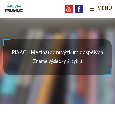
MENU
ÚVOD
O VÝZKUMU
Aktuality
Obsah a cíle výzkumu
PIAAC ve světě
Předchozí výzkumy
Národní výzkumy
PIAAC online
OECD
PIAAC – Mezinárodní výzkum dospělých
PRO RESPONDENTY
Známe výsledky 2. cyklu
Kde jsme dotazovali
Ochrana osobních údajů
Naši tazatelé
Proč se zapojit?
FAQ
UDÁLOSTI
Konference
Workshopy
Semináře
Přednášky a prezentace
VÝSTUPY