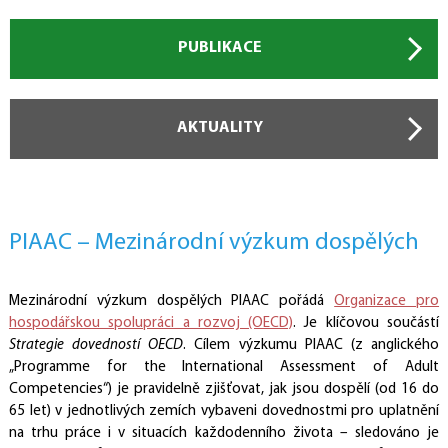
Publikace
Rozhovory
PIAAC v médiích
DATA A DOKUMENTACE
PUBLIKACE
Dotazníky
Úlohy
Data
KONTAKTY
AKTUALITY
Národní koordinátor
Tiskový servis
Pro respondenty
Užitečné odkazy
PIAAC – Mezinárodní výzkum dospělých
Mezinárodní výzkum dospělých PIAAC pořádá
Organizace pro
hospodářskou spolupráci a rozvoj (OECD)
. Je klíčovou součástí
Strategie dovedností
OECD
. Cílem výzkumu PIAAC (z anglického
„Programme for the International Assessment of Adult
Competencies“) je pravidelně zjišťovat, jak jsou dospělí (od 16 do
65 let) v jednotlivých zemích vybaveni dovednostmi pro uplatnění
na trhu práce i v situacích každodenního života – sledováno je