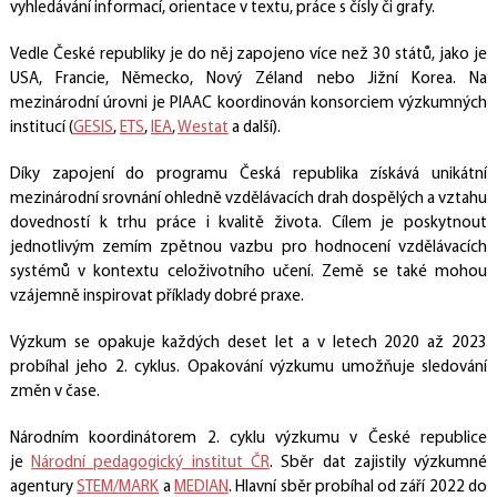
vyhledávání informací, orientace v textu, práce s čísly či grafy.
Vedle České republiky je do něj zapojeno více než 30 států, jako je
USA, Francie, Německo, Nový Zéland nebo Jižní Korea. Na
mezinárodní úrovni je PIAAC koordinován konsorciem výzkumných
institucí (
GESIS
,
ETS
,
IEA
,
Westat
a další).
Díky zapojení do programu Česká republika získává unikátní
mezinárodní srovnání ohledně vzdělávacích drah dospělých a vztahu
dovedností k trhu práce i kvalitě života. Cílem je poskytnout
jednotlivým zemím zpětnou vazbu pro hodnocení vzdělávacích
systémů v kontextu celoživotního učení. Země se také mohou
vzájemně inspirovat příklady dobré praxe.
Výzkum se opakuje každých deset let a v letech 2020 až 2023
probíhal jeho 2. cyklus. Opakování výzkumu umožňuje sledování
změn v čase.
Národním koordinátorem 2. cyklu výzkumu v České republice
je
Národní pedagogický institut ČR
. Sběr dat zajistily výzkumné
agentury
STEM/MARK
a
MEDIAN
. Hlavní sběr probíhal od září 2022 do